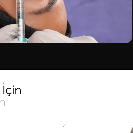
 İçin
in