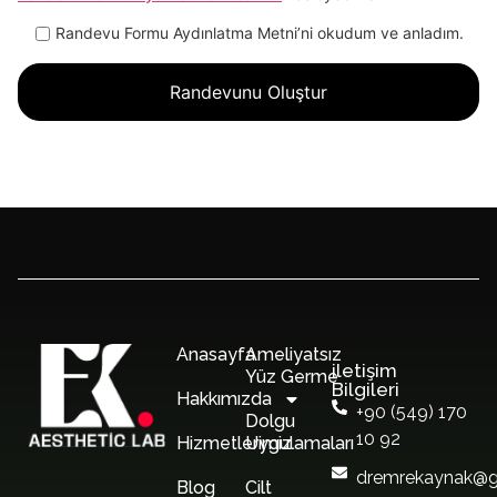
Randevu Formu Aydınlatma Metni’ni okudum ve anladım.
Anasayfa
Ameliyatsız
iletişim
Yüz Germe
Bilgileri
Hakkımızda
+90 (549) 170
Dolgu
10 92
Hizmetlerimiz
Uygulamaları
dremrekaynak@g
Blog
Cilt